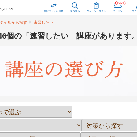
配布中
らBEXA
学習ジャンル切替
見つける
ウィッシュリスト
クーポン
コミ
タイルから探す
速習したい
46個の「速習したい」講座があります