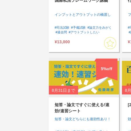
国際私法フレームワーク講義
インプットとアウトプットの橋渡し
#司法試験
#予備試験
#論文力をみがく
#
#過去問
#アウトプットしたい
#速習したい
#国際私法
#基礎
¥13,000
¥
#論文対策
#選択科目
#選択科目講座
5%off
8月31日
まで
8月
短答・論文ですぐに使える!速
効!速習シート
短答・論文どちらにも速効性あり！