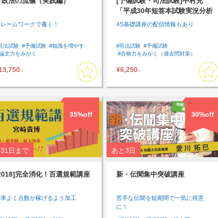
行政法の流儀（実践編）
[予備試験・司法試験]中村充
「平成30年短答本試験実況分析
講義」
フレームワークで書く！
4S基礎講座の配信情報もあり
司法試験
#予備試験
#知識を増やす
#司法試験
#予備試験
#論文力をみがく
#合格力をみがく（過去問対策）
#通勤・通学中に受講したい
#過去問
#アウトプットしたい
13,750
¥6,250
#アウトプットしたい
#速習したい
#短答対策
#基本７科目
～
～
#インプットしたい
#短答対策講座
#まとめて集中して受講したい
#速習したい
#行政法
#論文対策
#基本７科目
#論文フレームワーク
#判例対策
35%off
30%off
31日
まで
あと
3日
[2018]完全消化！百選規範講座
新・伝聞集中突破講座
効率よく点数が稼げるよう加工
苦手な伝聞を短期間で一気に得意
に！