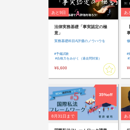
あと
9日
あ
法律実務基礎「事実認定の極
意」
実務基礎科目A評価のノウハウを
#予備試験
#
#合格力をみがく（過去問対策）
#過去問
#アウトプットしたい
¥6,600
¥
#インプットしたい
#スキマ時間に受講したい
#速習したい
#基礎
#論文対策
#実務基礎
#実務基礎講座
35%off
8月31日
まで
あ