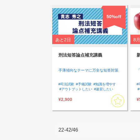
50%off
あと
2日
8月
刑法短答論点補充講義
手薄傾向なテーマに万全な短答対策
#司法試験
#予備試験
#知識を増やす
#
#アウトプットしたい
#速習したい
#刑法
#短答対策
#基本７科目
¥2,900
¥
#短答対策講座
#
22-42/46