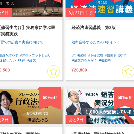
と
9日
8月31日
まで
【修習生向け】実務家に学ぶ民
経済法速習講義 第2版
事実務実践
修習での起案＆実務に向けて
効率合格するための3ポイント
知識を増やす
#アウトプットしたい
#司法試験
#予備試験
#知識を増やす
#速習したい
#Tips
#論文
#論文力をみがく
#過去問
#アウトプット
#通勤・通学中に受講したい
6,500
¥20,860
#スキマ時間に受講したい
#速習したい
～
#経済法
#基礎
#論文対策
#選択科目
#選択科目講座
50%off
50%off
と
3日
あと
2日