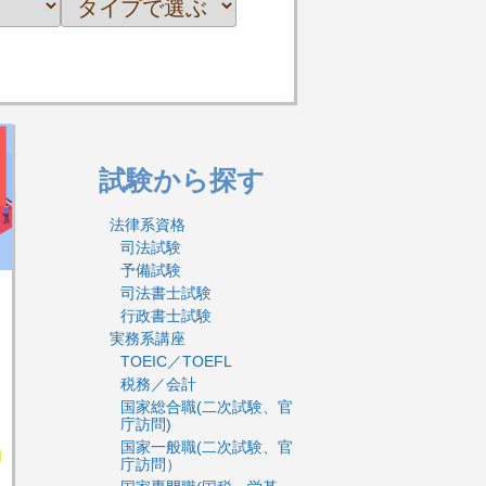
試験から探す
法律系資格
司法試験
予備試験
司法書士試験
行政書士試験
実務系講座
TOEIC／TOEFL
税務／会計
国家総合職(二次試験、官
庁訪問)
国家一般職(二次試験、官
庁訪問）