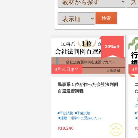
20%off
8月31日
まで
8月
民事系１位が作った会社法判例
百選速習講義
#司法試験
#予備試験
#
#通勤・通学中に受講したい
#まとめて集中して受講したい
¥18,240
¥
#速習したい
#商法・会社法
#論文対策
#基本７科目
#判例対策