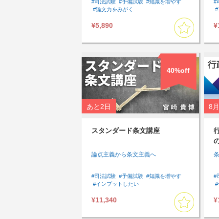
#司法試験
#予備試験
#知識を増やす
#
#論文力をみがく
#スキマ時間に受講したい
#速習したい
¥5,890
¥
#Tips
#インプット
#論文
#短答
#アウトプット
#総合
40%off
あと
2日
8月
スタンダード条文講座
論点主義から条文主義へ
#司法試験
#予備試験
#知識を増やす
#
#インプットしたい
#スキマ時間に受講したい
#速習したい
¥11,340
¥
#民法
#刑法
#短答対策
#基本７科目
#短答対策講座