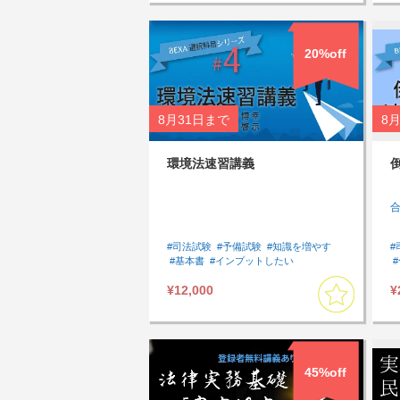
20%off
8月31日
まで
8月
環境法速習講義
#司法試験
#予備試験
#知識を増やす
#
#基本書
#インプットしたい
#速習したい
#環境法
#基礎
#論文対策
¥12,000
¥
#選択科目
#選択科目講座
45%off