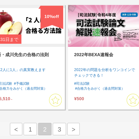
10%off
31日
まで
新・成川先生の合格の法則
2022年BEXA速報会
「2人に1人」の真実教えます
2022年の問題を分析をワンコインで
チェックできる！
司法試験
#予備試験
#司法試験
#合格力をみがく（過去問対策）
#合格力をみがく（過去問対策）
#知識を増やす
#過去問
#通勤・通学中に受講したい
5,510
¥500
#通勤・通学中に受講したい
#スキマ時間に受講したい
#速習したい
～
#速習したい
#司法試験に合格するには
#民法
#民事訴訟法
#商法・会社法
Lv1
#憲法
#行政法
#刑法
#刑事訴訟法
#模試・過去問
#基本７科目
#司法試験過去問
<
1
2
3
>