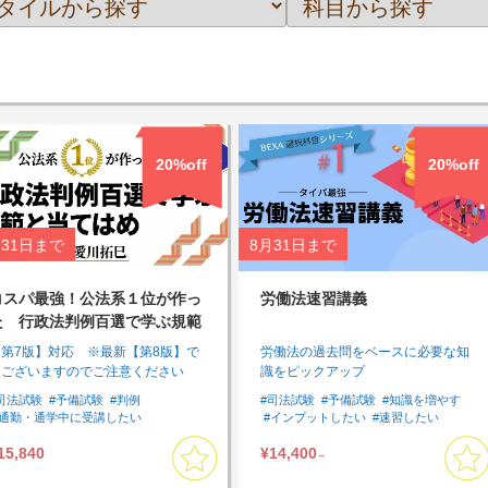
20%off
20%off
31日
まで
8月31日
まで
コスパ最強！公法系１位が作っ
労働法速習講義
た 行政法判例百選で学ぶ規範
と当てはめ
【第7版】対応 ※最新【第8版】で
労働法の過去問をベースに必要な知
はございますのでご注意ください
識をピックアップ
司法試験
#予備試験
#判例
#司法試験
#予備試験
#知識を増やす
#通勤・通学中に受講したい
#インプットしたい
#速習したい
#まとめて集中して受講したい
#労働法
#基礎
#論文対策
#選択科目
15,840
¥14,400
#速習したい
#行政法
#論文対策
#選択科目講座
～
#基本７科目
#判例対策