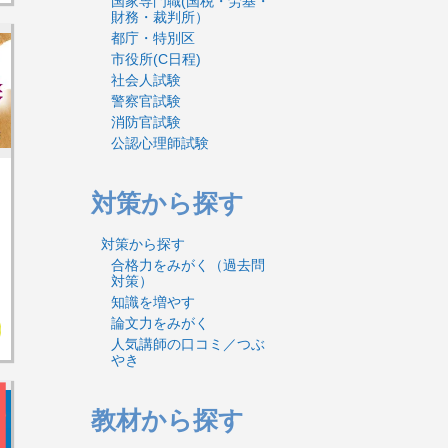
国家専門職(国税・労基・
財務・裁判所）
都庁・特別区
市役所(C日程)
社会人試験
警察官試験
消防官試験
公認心理師試験
対策から探す
対策から探す
合格力をみがく（過去問
対策）
知識を増やす
論文力をみがく
人気講師の口コミ／つぶ
やき
教材から探す