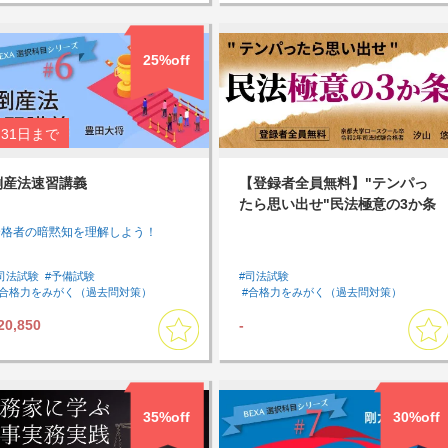
25%off
31日
まで
倒産法速習講義
【登録者全員無料】"テンパっ
たら思い出せ"民法極意の3か条
合格者の暗黙知を理解しよう！
司法試験
#予備試験
#司法試験
#合格力をみがく（過去問対策）
#合格力をみがく（過去問対策）
#知識を増やす
#過去問
#過去問
#アウトプットしたい
20,850
-
#通勤・通学中に受講したい
#速習したい
#速習したい
#倒産法
#基礎
#論文対策
#短期間で全体を復習したい
#民法
#選択科目
#選択科目講座
35%off
30%off