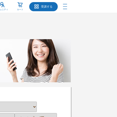
受講する
ュニティ
カート
。