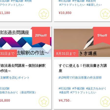
司法試験
#予備試験
#判例
#司法試験
#予備試験
#過去問
#アウトプットしたい
#アウトプットしたい
#速習したい
#スキマ時間に受講したい
#速習したい
#刑事訴訟法
#論文対策
#基本７科目
11,180
¥10,850
#短期間で全体を復習したい
#論文対策
#苦手分野対策
#基本７科目
#判例対策
20%off
5%off
31日
まで
8月31日
まで
行政法過去問講座～個別法解釈
すぐに使える！行政法書き方講
の作法～
座
条文解釈を読むポイント
約2時間で行政法答案の作法習得
司法試験
#司法試験
#予備試験
#論文力をみがく
#合格力をみがく（過去問対策）
#過去問
#アウトプットしたい
#論文力をみがく
#過去問
#速習したい
#行政法
#Lv2
16,800
¥4,750
#アウトプットしたい
#速習したい
#インプット
#論文
#アウトプット
～
#行政法
#模試・過去問
#基本７科目
#過去問
#司法試験過去問