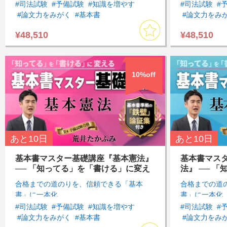
#司法試験
#予備試験
#知識を増やす
#司法試験
#
#論文力をみがく
#基本書
#論文力をみ
#インプットしたい
#知識を一元化したい
#インプット
¥48,510
¥48,510
#民法
#基礎
#論文対策
#基本７科目
#刑法
#基礎
#基礎講座
#基礎講座
10%off
あと
10日
あと
10日
基本書マスター基礎講座『基本憲法』
基本書マス
── 「知ってる」を「書ける」に変え
法』 ── 
る
変える
合格までの道のりを、信頼できる「基本
合格までの道
書」に一本化
書」に一本化
#司法試験
#予備試験
#知識を増やす
#司法試験
#
#論文力をみがく
#基本書
#論文力をみ