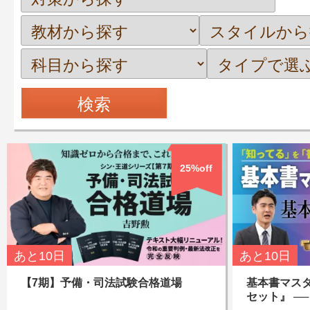
25%off
あと
10日
あと
10日
【7期】予備・司法試験合格道場
基本書マス
セット』 ─