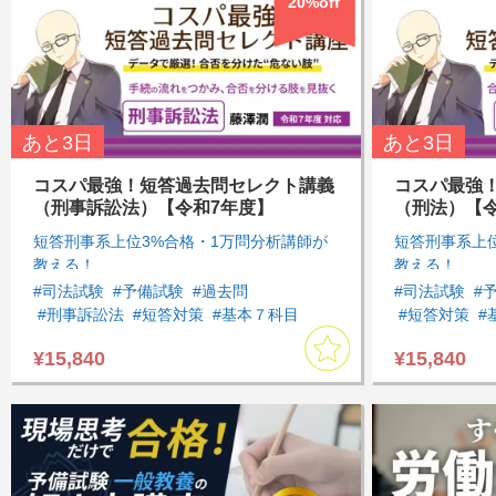
20%off
あと
3日
あと
3日
コスパ最強！短答過去問セレクト講義
コスパ最強
（刑事訴訟法）【令和7年度】
（刑法）【
短答刑事系上位3%合格・1万問分析講師が
短答刑事系上
教える！
教える！
#司法試験
#予備試験
#過去問
#司法試験
#
#刑事訴訟法
#短答対策
#基本７科目
#短答対策
#
#短答対策講座
¥15,840
¥15,840