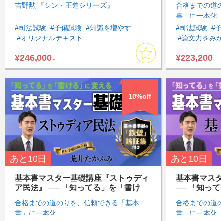
る」に変
吉野勲 『シン・王道シリーズ』
合格までの道
書」に一本化
#司法試験
#予備試験
#知識を増やす
#司法試験
#
#オリジナルテキスト
#論文力をみ
#通勤・通学中に受講したい
#インプット
¥246,000
¥223,200
#アウトプットしたい
#インプットしたい
#民法
#民事
～
#まとめて集中して受講したい
#行政法
#刑
#計画的・定期的に受講したい
#論文対策
#
#知識を一元化したい
#民法
#民事訴訟法
10%off
#商法・会社法
#憲法
#行政法
#刑法
#刑事訴訟法
#入門
#基礎
#論文対策
#模試・過去問
#基本７科目
#総合講座
あと
10日
あと
10日
基本書マスター基礎講座『ストゥディ
基本書マス
ア民法』 ── 「知ってる」を「書け
── 「知っ
る」に変える
る
合格までの道のりを、信頼できる「基本
合格までの道
書」に一本化
書」に一本化