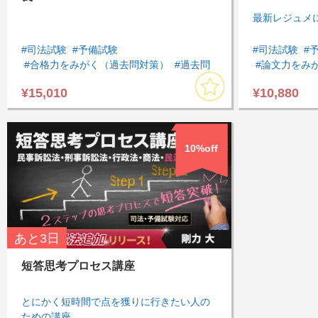
最新レジュメ
#司法試験
#予備試験
#司法試験
#
#合格力をみがく（過去問対策）
#過去問
#論文力をみ
#アウトプットしたい
#インプット
¥15,010
¥10,880
#まとめて集中して受講したい
#短期間で全
#速習したい
#短期間で全体を復習したい
#知識を一元
#商法・会社法
#模試・過去問
#商法・会社
#基本７科目
#司法試験過去問
#刑事訴訟法
10%off
#論文フレー
あと
3日
短答思考プロセス講座
とにかく短時間で点を獲りに行きたい人の
ための講座