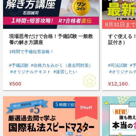
8月31日
まで
現場思考だけで合格！予備試験 一般教
すぐ使える
養の解き方講座
証付き）
1時間で予備短答攻略！
#予備試験
#合格力をみがく（過去問対策）
#司法試験
#
#オリジナルテキスト
#速習したい
#オリジナル
#短答対策
#選択科目
#短答対策講座
#労働法
#選
¥500
¥12,160
～
5%off