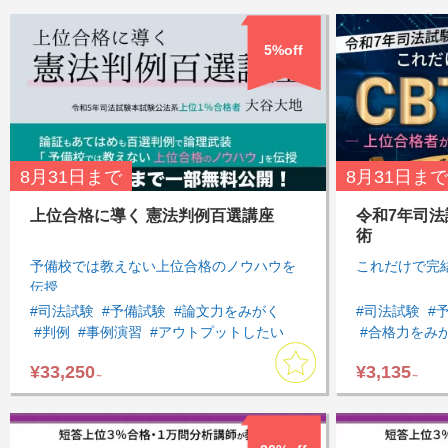
#基本７科目
#短答対策講
5%off
8月31日
まで
8月31日
まで
上位合格に導く 憲法判例百選講座
令和7年司法
術
予備校では教えない上位合格のノウハウを
これだけで完
伝授
#司法試験
#予備試験
#論文力をみがく
#司法試験
#
#判例
#事例演習
#アウトプットしたい
#合格力をみ
#インプットしたい
#速習したい
#憲法
#アウトプッ
¥33,250
¥3,135
#論文対策
#基本７科目
#判例対策
#商法・会社
～
～
#刑事訴訟法
#司法試験過