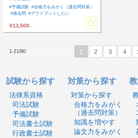
#予備試験
#合格力をみがく（過去問対策）
#過去問
#アウトプットしたい
#速習したい
#民事訴訟法
#行政法
¥13,500
#刑事訴訟法
#短答対策
#基本７科目
～
#短答対策講座
1
2
3
4
1-21/80
試験から探す
対策から探す
教
法律系資格
対策から探す
司法試験
合格力をみがく
（過去問対策）
予備試験
知識を増やす
司法書士試験
論文力をみがく
行政書士試験