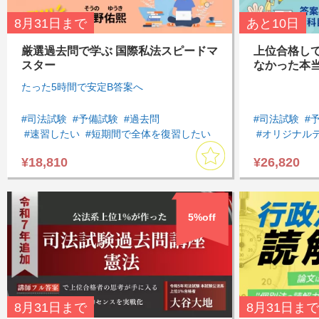
8月31日
まで
あと
10日
厳選過去問で学ぶ 国際私法スピードマ
上位合格して
スター
なかった本
たった5時間で安定B答案へ
#司法試験
#予備試験
#過去問
#司法試験
#
#速習したい
#短期間で全体を復習したい
#オリジナル
#国際私法
#基礎
#論文対策
#選択科目
#知識を一元
¥18,810
¥26,820
#選択科目講座
#商法・会社
#刑事訴訟法
#論文の書き
5%off
8月31日
まで
8月31日
まで