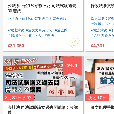
公法系上位1％が作った 司法試験過去
行政法条文
問 憲法
公法系上位1％の答案思考を完全再現
論文は条文読解
の読解力”で、
#司法試験
#論文力をみがく
#過去問
#司法試験
#
#知識を一元化したい
#憲法
#合格力をみ
#模試・過去問
#基本７科目
#まとめて集
¥31,350
¥4,731
#司法試験過去問
#速習したい
#行政法
#基
#論文の書き
5%off
8月31日
まで
あと
10日
会社法 司法試験論文過去問総まくり講
論文処理手順 
義