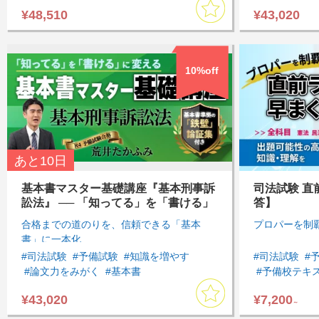
#インプットしたい
#知識を一元化したい
#インプット
¥48,510
¥43,020
#憲法
#基礎
#論文対策
#基本７科目
#行政法
#基
#基礎講座
#基礎講座
10%off
あと
10日
基本書マスター基礎講座『基本刑事訴
司法試験 直
訟法』 ── 「知ってる」を「書ける」
答】
に変える
合格までの道のりを、信頼できる「基本
プロパーを制
書」に一本化
#司法試験
#予備試験
#知識を増やす
#司法試験
#
#論文力をみがく
#基本書
#予備校テキ
#インプットしたい
#知識を一元化したい
#短期間で全
¥43,020
¥7,200
#刑事訴訟法
#基礎
#論文対策
#民事訴訟法
～
#基本７科目
#基礎講座
#行政法
#刑