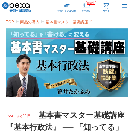
配布中
学習ジャンル切替
クーポン
カート
TOP
商品の購入
基本書マスター基礎講座『...
基本書マスター基礎講座
11日
SALE あと
『基本行政法』 ── 「知ってる」