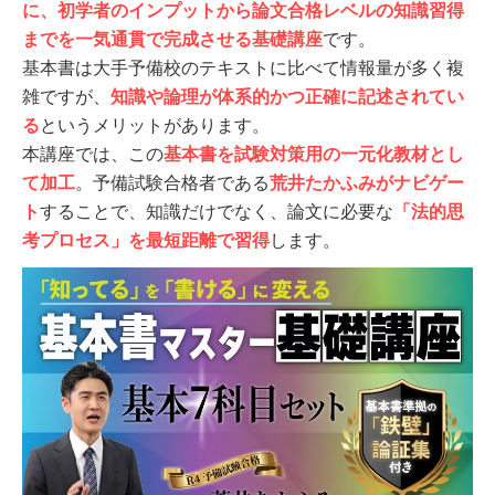
に、初学者のインプットから論文合格レベルの知識習得
までを一気通貫で完成させる基礎講座
です。
基本書は大手予備校のテキストに比べて情報量が多く複
雑ですが、
知識や論理が体系的かつ正確に記述されてい
る
というメリットがあります。
本講座では、この
基本書を試験対策用の一元化教材とし
て加工
。予備試験合格者である
荒井たかふみがナビゲー
ト
することで、知識だけでなく、論文に必要な
「法的思
考プロセス」を最短距離で習得
します。