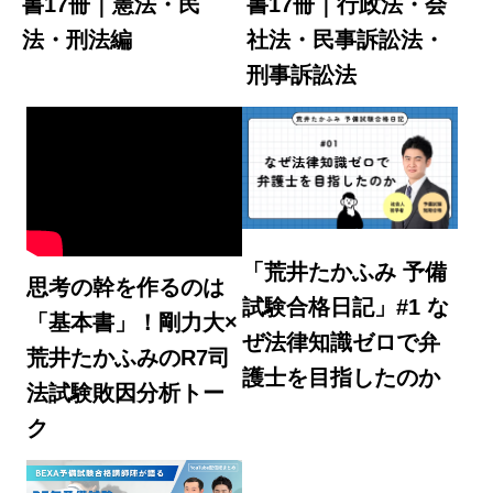
書17冊｜憲法・民
書17冊｜行政法・会
法・刑法編
社法・民事訴訟法・
刑事訴訟法
「荒井たかふみ 予備
思考の幹を作るのは
試験合格日記」#1 な
「基本書」！剛力大×
ぜ法律知識ゼロで弁
荒井たかふみのR7司
護士を目指したのか
法試験敗因分析トー
ク