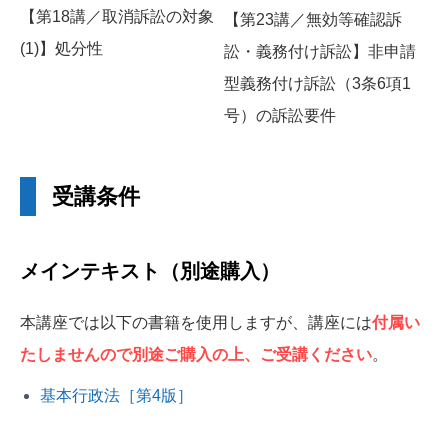
【第18講／取消訴訟の対象
【第23講／無効等確認訴
(1)】処分性
訟・義務付け訴訟】非申請
型義務付け訴訟（3条6項1
号）の訴訟要件
受講条件
メインテキスト（別途購入）
本講座では以下の書籍を使用しますが、講座には
付属い
たしませんので別途ご購入の上、ご受講ください
。
基本行政法［第4版］