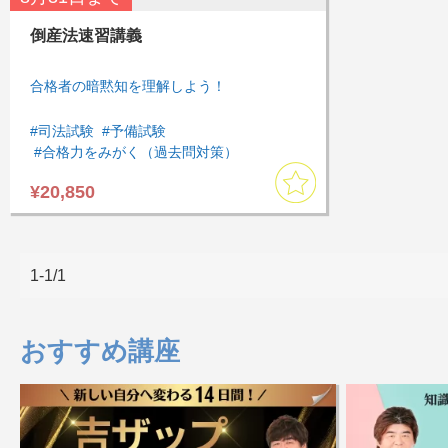
倒産法速習講義
合格者の暗黙知を理解しよう！
#司法試験
#予備試験
#合格力をみがく（過去問対策）
#知識を増やす
#過去問
¥20,850
#通勤・通学中に受講したい
#速習したい
#倒産法
#基礎
#論文対策
#選択科目
#選択科目講座
1-1/1
おすすめ講座