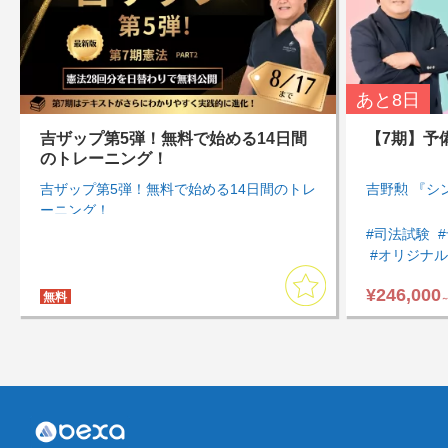
あと
8日
吉ザップ第5弾！無料で始める14日間
【7期】予
のトレーニング！
吉ザップ第5弾！無料で始める14日間のトレ
吉野勲 『シ
ーニング！
#司法試験
#オリジナ
#通勤・通
¥246,000
#アウトプ
無料
#まとめて
#計画的・
#知識を一
#商法・会
#刑事訴訟法
#模試・過