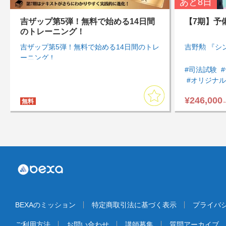
あと
8日
吉ザップ第5弾！無料で始める14日間
【7期】予
のトレーニング！
吉ザップ第5弾！無料で始める14日間のトレ
吉野勲 『シ
ーニング！
#司法試験
#オリジナ
#通勤・通
¥246,000
#アウトプ
無料
#まとめて
#計画的・
#知識を一
#商法・会
#刑事訴訟法
#模試・過
BEXAのミッション
特定商取引法に基づく表示
プライバ
ご利用方法
お問い合わせ
講師募集
質問アーカイブ