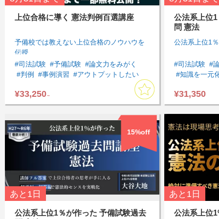
上位合格に導く 憲法判例百選講座
公法系上位1
問 憲法
予備校では教えない上位合格のノウハウを
公法系上位1
伝授
#司法試験
#予備試験
#論文力をみがく
#司法試験
#
#判例
#事例演習
#アウトプットしたい
#知識を一元
#インプットしたい
#速習したい
#憲法
#模試・過去
¥33,250
¥31,350
#論文対策
#基本７科目
#判例対策
#司法試験過
～
15%off
あと
1日
あと
1日
公法系上位1％が作った 予備試験過去
公法系上位1