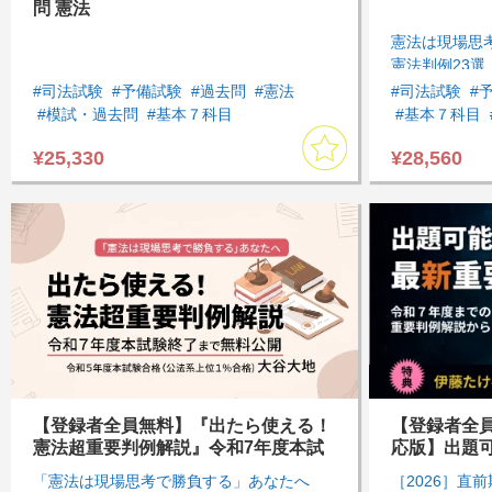
問 憲法
憲法は現場思
憲法判例23
小限の時間」
#司法試験
#予備試験
#過去問
#憲法
#司法試験
#
#模試・過去問
#基本７科目
#基本７科目
#予備試験過去問
¥25,330
¥28,560
【登録者全員無料】『出たら使える！
【登録者全
憲法超重要判例解説』令和7年度本試
応版】出題
験終了まで無料公開！
セレクト
「憲法は現場思考で勝負する」あなたへ
［2026］直