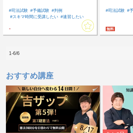
#司法試験
#予備試験
#判例
#司法試験
#
#スキマ時間に受講したい
#速習したい
#短期間で全体を復習したい
#憲法
-
#判例対策
無料
1-6/6
おすすめ講座