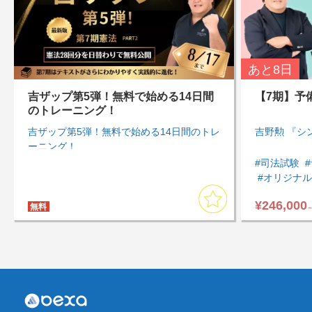
あと
8日
吉ザップ第5弾！無料で始める14日間
【7期】予
のトレーニング！
吉ザップ第5弾！無料で始める14日間のトレ
吉野勲 『シ
ーニング！
#司法試験
#オリジナ
#通勤・通
¥246,000
#アウトプ
無料
#まとめて
#計画的・
#知識を一
#商法・会
#刑事訴訟法
#模試・過