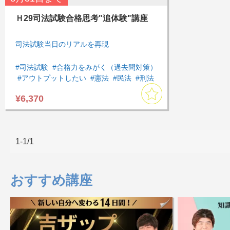
Ｈ29司法試験合格思考"追体験"講座
司法試験当日のリアルを再現
#司法試験
#合格力をみがく（過去問対策）
#アウトプットしたい
#憲法
#民法
#刑法
#刑事訴訟法
#行政法
#民事訴訟法
¥6,370
#商法・会社法
#Tips
#論文
#アウトプット
#過去問
1-1/1
おすすめ講座