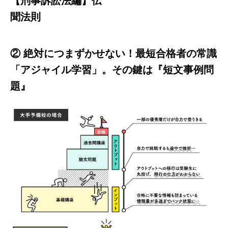
【刑事訴訟法編】伝
聞法則
② 絶対につまずかせない！最短合格者の常識
「アジャイル学習」。その鍵は『短文事例問
題』