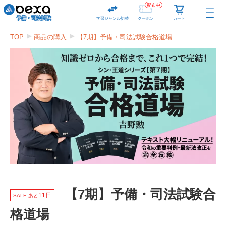
配布中
学習ジャンル切替
クーポン
カート
TOP
商品の購入
【7期】予備・司法試験合格道場
【7期】予備・司法試験合
11日
SALE あと
格道場