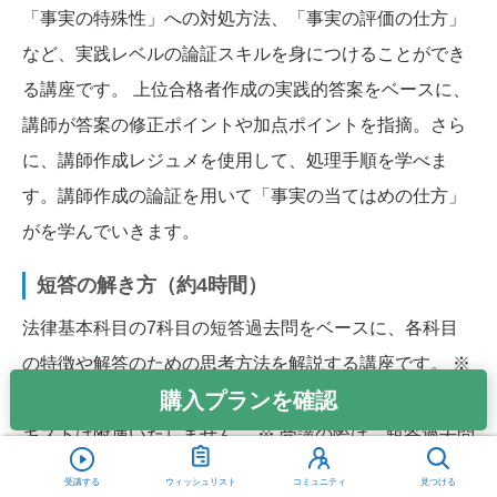
「事実の特殊性」への対処方法、「事実の評価の仕方」
など、実践レベルの論証スキルを身につけることができ
る講座です。 上位合格者作成の実践的答案をベースに、
講師が答案の修正ポイントや加点ポイントを指摘。さら
に、講師作成レジュメを使用して、処理手順を学べま
す。講師作成の論証を用いて「事実の当てはめの仕方」
がを学んでいきます。
短答の解き方（約4時間）
法律基本科目の7科目の短答過去問をベースに、各科目
の特徴や解答のための思考方法を解説する講座です。 ※
購入プランを確認
短答過去問をベースにして解説する講座であるため、テ
キストは附属いたしません。 ※ 受講の際は、短答過去問
をご用意の上、ご受講ください。早稲田経営出版『体系
受講する
ウィッシュリスト
コミュニティ
見つける