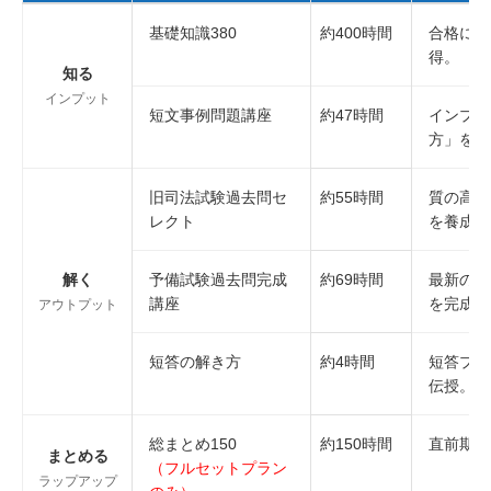
基礎知識380
約400時間
合格に必
得。
知る
インプット
短文事例問題講座
約47時間
インプッ
方」を体
旧司法試験過去問セ
約55時間
質の高い
レクト
を養成。
解く
予備試験過去問完成
約69時間
最新の長
講座
を完成さ
アウトプット
短答の解き方
約4時間
短答プロ
伝授。
総まとめ150
約150時間
直前期の
まとめる
（フルセットプラン
ラップアップ