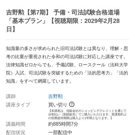
吉野勲【第7期】 予備・司法試験合格道場
「基本プラン」【視聴期限：2029年2月28
日】
知識量の多さが求められた旧司法試験とは異なり、理解・思
考の比重が重視された令和の司法試験に対応した講座です。
法律知識ゼロからでも、予備試験、ロースクール（法科大学
院）入試、司法試験を突破するための「法的思考力」「法的
知識」をすべて網羅しています。
講師
吉野勲
講座タイプ
買い切り
【本講座は、信販会社のショッピングクレジットを通じて
分割払い（割賦販売）でご購入いただけます。受講契約上
の役務提供期限は購入より1年間となります。】
講義時間
約885時間7分
配信状況
一部配信中