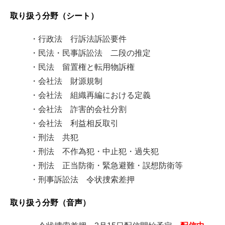
取り扱う分野（シート）
・行政法 行訴法訴訟要件
・民法・民事訴訟法 二段の推定
・民法 留置権と転用物訴権
・会社法 財源規制
・会社法 組織再編における定義
・会社法 詐害的会社分割
・会社法 利益相反取引
・刑法 共犯
・刑法 不作為犯・中止犯・過失犯
・刑法 正当防衛・緊急避難・誤想防衛等
・刑事訴訟法 令状捜索差押
取り扱う分野（音声）