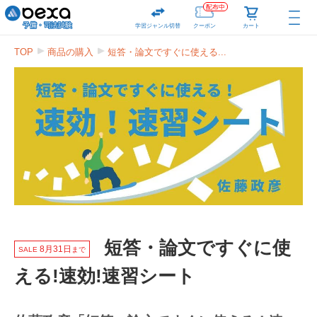
配布中
学習ジャンル切替
クーポン
カート
TOP
商品の購入
短答・論文ですぐに使える...
短答・論文ですぐに使
8月31日
SALE
まで
える!速効!速習シート