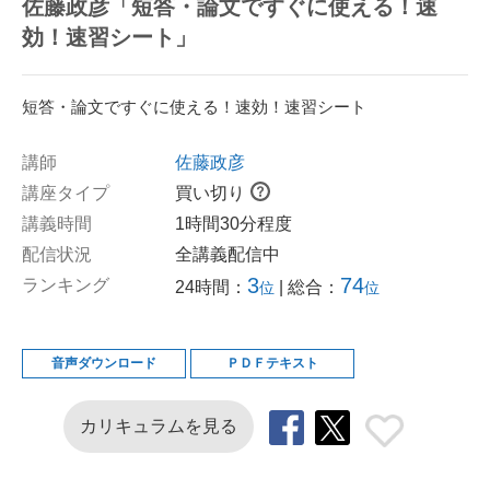
佐藤政彦「短答・論文ですぐに使える！速
効！速習シート」
短答・論文ですぐに使える！速効！速習シート
講師
佐藤政彦
講座タイプ
買い切り
講義時間
1時間30分程度
配信状況
全講義配信中
3
74
ランキング
24時間：
| 総合：
位
位
音声ダウンロード
ＰＤＦテキスト
カリキュラムを見る