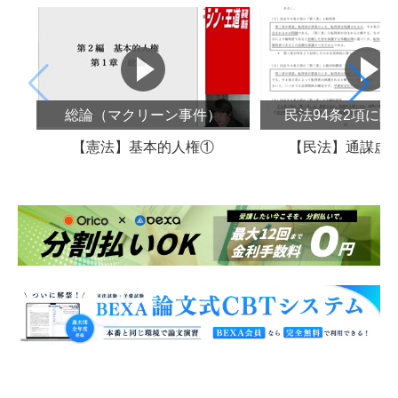
総論（マクリーン事件）
民法94条2項に
【憲法】基本的人権①
【民法】通謀虚