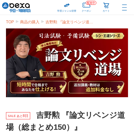
配布中
学習ジャンル切替
クーポン
カート
TOP
商品の購入
吉野勲 『論文リベンジ道...
吉野勲 『論文リベンジ道
8日
SALE あと
場（総まとめ150）』