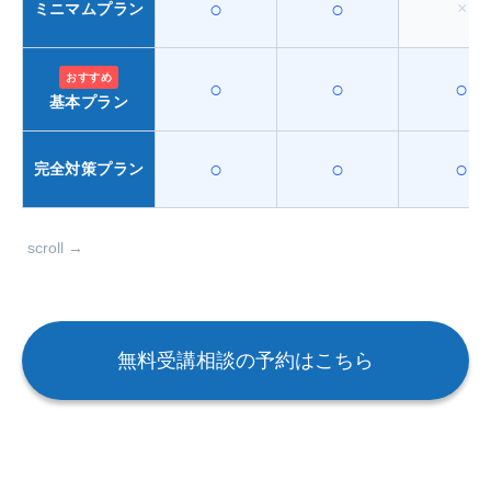
○
○
×
ミニマムプラン
おすすめ
○
○
○
基本プラン
○
○
○
完全対策プラン
scroll →
無料受講相談の予約はこちら