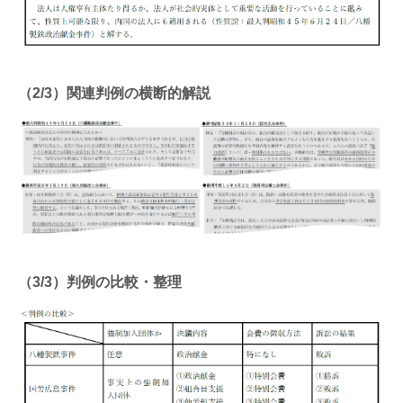
（2/3）関連判例の横断的解説
（3/3）判例の比較・整理