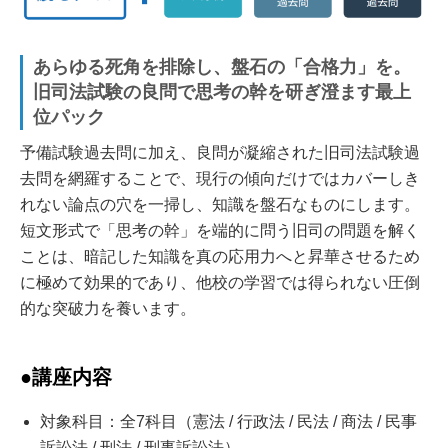
あらゆる死角を排除し、盤石の「合格力」を。
旧司法試験の良問で思考の幹を研ぎ澄ます最上
位パック
予備試験過去問に加え、良問が凝縮された旧司法試験過
去問を網羅することで、現行の傾向だけではカバーしき
れない論点の穴を一掃し、知識を盤石なものにします。
短文形式で「思考の幹」を端的に問う旧司の問題を解く
ことは、暗記した知識を真の応用力へと昇華させるため
に極めて効果的であり、他校の学習では得られない圧倒
的な突破力を養います。
●講座内容
対象科目：全7科目（憲法 / 行政法 / 民法 / 商法 / 民事
訴訟法 / 刑法 / 刑事訴訟法）