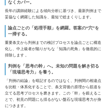
なくカバー。
長年の講師経験による傾向分析に基づき、最新判例まで
妥協なく網羅した知識を、最短で総まくりします。
論点ごとの「処理手順」を網羅。答案の“穴”を
一掃する。
重要条文から判例までの検討プロセスを論点ごとに構造
化し、中上級者が陥りがちな「知識の死角」を徹底的に
排除します 。
判例を「思考の幹」へ。未知の問題を解き切る
「現場思考力」を養う。
「判例の結論」を暗記するのではなく、判例間の相違点
を比較・体系化することで、条文背後の原理から筋道を
立てる思考プロセスを磨きます。この「幹」を鍛えるこ
とで、初見の問題にも揺るがない盤石な現場思考力が身
につきます。