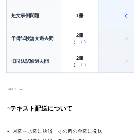
○
短文事例問題
1冊
2冊
×
予備試験論文過去問
(Ⅰ Ⅱ)
2冊
×
旧司法試験過去問
(Ⅰ Ⅱ)
scroll →
○テキスト配送について
月曜～水曜に決済：その週の金曜に発送