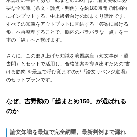
本講座の主軸である『総まとめ150』は、論文突破に必
要な全知識（条文・論点・判例）を約180時間で網羅的
にインプットする、中上級者向けの総まくり講座です。
すべての知識をアウトプットに直結する「答案に書ける
形」へ再整理することで、脳内のバラバラな「点」を一
本の「線」へと繋げます。
さらに、この磨き上げた知識を演習講座（短文事例・過
去問）とセットで活用し、合格答案を導き出すための“書
ける筋肉”を最速で呼び覚ますのが『論文リベンジ道場』
のセットプランです。
なぜ、吉野勲の「総まとめ150」が選ばれる
のか
論文知識を最短で完全網羅。最新判例まで漏れ