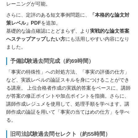
レーニングが可能。
さらに、定評のある短文事例問題に、
「本格的な論文対
策レベル」PDF
を追加。
基礎的な論点確認にとどまらず、より
実戦的な論文答案
へステップアップしたい方
にも活用しやすい内容になり
ました。
予備試験過去問完成（約69時間）
「事実の特殊性」への対処方法、「事実の評価の仕方」
など、実践レベルの論証スキルを身につけることができ
る講座。 上位合格者作成の実践的答案をベースに、講師
が答案の修正ポイントや加点ポイントを指摘。さらに、
講師作成レジュメを使用して、処理手順を学べます。講
師作成の論証を用いて「事実の当てはめの仕方」を学べ
る。
旧司法試験過去問セレクト（約55時間）