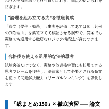
ねりのある問題でも検討軸がぶれず、論点の拾いもれを
防ぎます。
"論理を組み立てる力”を徹底養成
「条文（要件・効果）→事実を評価してあてはめ→判例
の判断理由」を筋道立てて検証させる演習で、答案でも
実務でも通用する緻密なロジック構築法が身につきま
す。
合格後も使える汎用的な法的思考
試験突破だけでなく、実務や他資格学習にも転用できる
思考フレームを獲得し、法律家として必要とされる条文
を使って問題解決能力（リーガルシンキング）を強化し
ます。
『総まとめ150』× 徹底演習 ── 論文