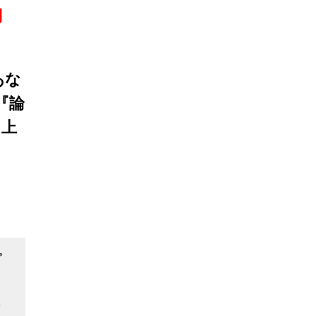
円
あな
『論
中上
？
プ
要