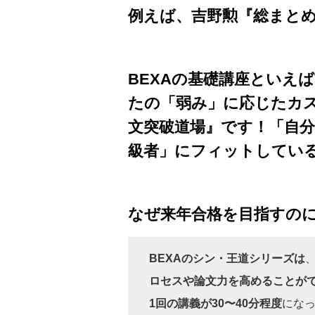
例えば、吉野勲『総まとめ15
BEXAの基礎講座といえ
たの「弱み」に応じたカ
文突破道場』です！「自
級者」にフィットしてい
なぜ来年合格を目指すのに
BEXAのシン・王道シリーズは
ロセスや論文力を高めることが
1回の講義が30〜40分程度
にな