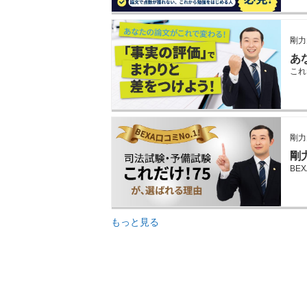
剛力
あ
これ
剛力
剛
BE
もっと見る