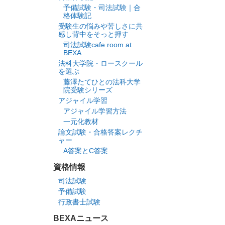
予備試験・司法試験｜合
格体験記
受験生の悩みや苦しさに共
感し背中をそっと押す
司法試験cafe room at
BEXA
法科大学院・ロースクール
を選ぶ
藤澤たてひとの法科大学
院受験シリーズ
アジャイル学習
アジャイル学習方法
一元化教材
論文試験・合格答案レクチ
ャー
A答案とC答案
資格情報
司法試験
予備試験
行政書士試験
BEXAニュース