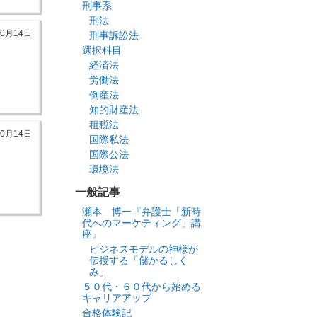
刑事系
刑法
10月14日
刑事訴訟法
選択科目
経済法
労働法
倒産法
知的財産法
租税法
10月14日
国際私法
国際公法
環境法
一般記事
瀬本 博一『弁護士「新時
代へのマーケティング」講
座』
ビジネスモデルの神様が
伝授する「儲かるしく
み」
５０代・６０代から始める
キャリアアップ
合格体験記