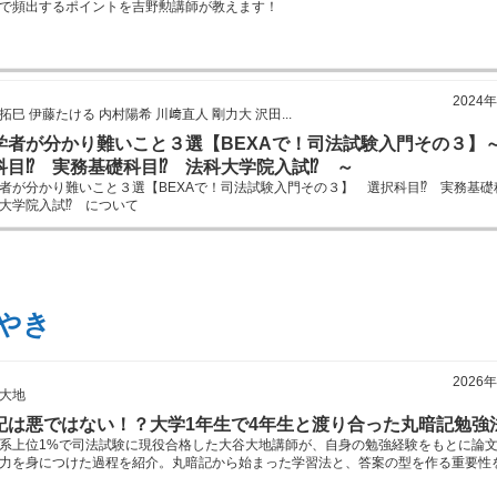
で頻出するポイントを吉野勲講師が教えます！
2024
拓巳 伊藤たける 内村陽希 川﨑直人 剛力大 沢田...
学者が分かり難いこと３選【BEXAで！司法試験入門その３】
科目⁉ 実務基礎科目⁉ 法科大学院入試⁉ ～
者が分かり難いこと３選【BEXAで！司法試験入門その３】 選択科目⁉ 実務基
大学院入試⁉ について
やき
2026
大地
記は悪ではない！？大学1年生で4年生と渡り合った丸暗記勉強
系上位1%で司法試験に現役合格した大谷大地講師が、自身の勉強経験をもとに論
力を身につけた過程を紹介。丸暗記から始まった学習法と、答案の型を作る重要性