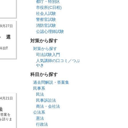
都庁・特別区
市役所(C日程)
社会人試験
警察官試験
消防官試験
年9月27日
公認心理師試験
～ 選
対策から探す
礎科目⁉
対策から探す
司法試験入門
人気講師の口コミ／つぶ
やき
科目から探す
過去問解説・答案集
民事系
民法
年4月21日
民事訴訟法
商法・会社法
法
公法系
文答案を
憲法
を語りま
行政法