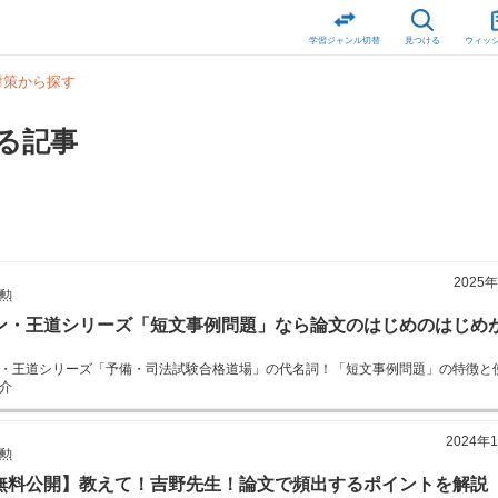
学習ジャンル切替
見つける
ウィッ
対策から探す
る記事
2025
勲
ン・王道シリーズ「短文事例問題」なら論文のはじめのはじめ
・王道シリーズ「予備・司法試験合格道場」の代名詞！「短文事例問題」の特徴と
介
2024年
勲
無料公開】教えて！吉野先生！論文で頻出するポイントを解説