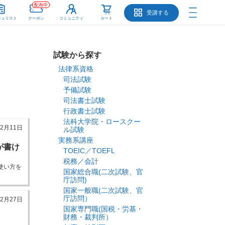
配布中
受講する
シュリスト
クーポン
コミュニティ
カート
試験から探す
法律系資格
司法試験
予備試験
司法書士試験
行政書士試験
法科大学院・ロースクー
年2月11日
ル試験
実務系講座
が書け
TOEIC／TOEFL
税務／会計
使い方を
国家総合職(二次試験、官
庁訪問)
国家一般職(二次試験、官
庁訪問）
12月27日
国家専門職(国税・労基・
財務・裁判所）