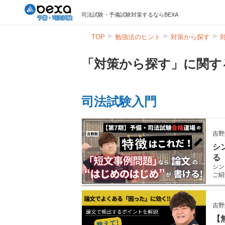
司法試験・予備試験対策するならBEXA
TOP
勉強法のヒント
対策から探す
「対策から探す」に関す
司法試験入門
吉野
シ
る
シン
ご紹
吉野
【