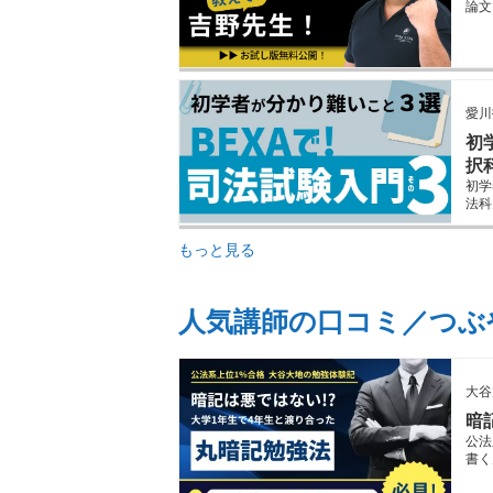
論文
愛川
初
択
初学
法科
もっと見る
人気講師の口コミ／つぶ
大谷
暗
公法
書く
す。