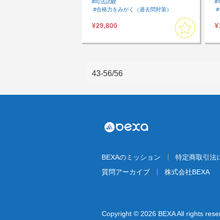
#司法試験
#
#合格力をみがく（過去問対策）
#論文力をみがく
#過去問
#予想問題
¥29,800
¥
#アウトプットしたい
#短期間で全体を復習したい
#民事訴訟法
#商法・会社法
#憲法
#行政法
#刑法
#刑事訴訟法
#論文対策
#模試・過去問
#基本７科目
#司法試験過去問
43-56/56
BEXAのミッション
特定商取引法
質問アーカイブ
株式会社BEXA
Copyright © 2026 BEXA All rights rese