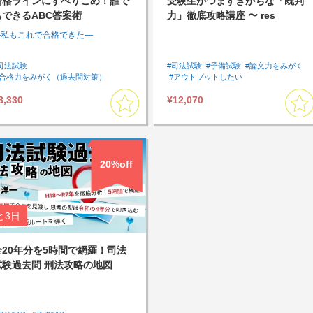
合格ラインにすべりこめ！誰で
受験生がつまずきがちな「既判
もできるABC答案術
力」徹底攻略講座 〜 res
judicata 〜
―私もこれで合格できた―
司法試験
#司法試験
#予備試験
#論文力をみがく
#合格力をみがく（過去問対策）
#アウトプットしたい
#論文力をみがく
#オリジナルテキスト
#まとめて集中して受講したい
8,330
¥12,070
#過去問
#通勤・通学中に受講したい
#知識を一元化したい
#民事訴訟法
#アウトプットしたい
#論文対策
#基本７科目
#苦手分野対策
#インプットしたい
#スキマ時間に受講したい
#速習したい
#刑事訴訟法
#Lv1
20%off
と
3日
全20年分を5時間で網羅！司法
試験過去問 刑法攻略の地図