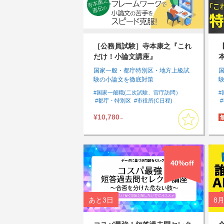
［公務員試験］寺本康之『これ
だけ！小論文講座』
国家一般・都庁特別区・地方上級試
験の小論文を徹底対策
#国家一般職(二次試験、官庁訪問）
#
#都庁・特別区
#市役所(C日程)
#社会人試験
#アウトプットしたい
¥10,780
#まとめて集中して受講したい
#Tips
～
40%off
あと
3日
8月