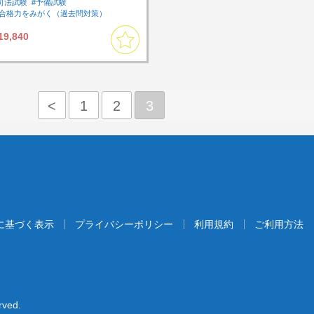
司法試験
#予備試験
#合格力をみがく（過去問対策）
#過去問
#アウトプットしたい
19,840
#まとめて集中して受講したい
#速習したい
#短期間で全体を復習したい
#刑法
#基本７科目
#司法試験過去問
<
1
2
3
に基づく表示
プライバシーポリシー
利用規約
ご利用方法
rved.