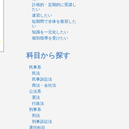
計画的・定期的に受講し
たい
速習したい
短期間で全体を復習した
い
知識を一元化したい
個別指導を受けたい
科目から探す
民事系
民法
民事訴訟法
商法・会社法
公法系
憲法
行政法
刑事系
刑法
刑事訴訟法
選択科目