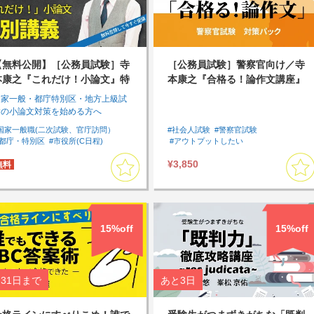
【無料公開】［公務員試験］寺
［公務員試験］警察官向け／寺
本康之『これだけ！小論文』特
本康之『合格る！論作文講座』
別講義
国家一般・都庁特別区・地方上級試
験の小論文対策を始める方へ
国家一般職(二次試験、官庁訪問）
#社会人試験
#警察官試験
#都庁・特別区
#市役所(C日程)
#アウトプットしたい
#社会人試験
#過去問
#まとめて集中して受講したい
#Tips
¥3,850
#アウトプットしたい
#Tips
無料
15%off
15%off
31日
まで
あと
3日