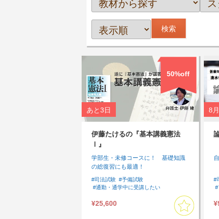
50%off
あと
3日
8月
伊藤たけるの『基本講義憲法
Ⅰ』
学部生・未修コースに！ 基礎知識
の総復習にも最適！
#司法試験
#予備試験
#
#通勤・通学中に受講したい
#アウトプットしたい
¥25,600
¥
#インプットしたい
#スキマ時間に受講したい
#憲法
#基礎
#基本７科目
#基本講座