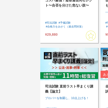
コスパ最強！短答過去問セレク
ト〜合否を分けた危ない肢〜
【セットプラン】
#司法試験
#予備試験
#
#合格力をみがく（過去問対策）
#過去問
#アウトプットしたい
¥29,880
¥
#インプットしたい
#スキマ時間に受講したい
#民法
#憲法
#刑法
#短答対策
#基本７科目
#短答対策講座
あ
司法試験 直前ラスト早まくり講
義【論文】
プロパーを制覇し、10点上げる！