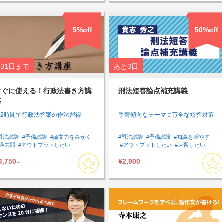
5%off
50%off
31日
まで
あと
3日
すぐに使える！行政法書き方講
刑法短答論点補充講義
座
約2時間で行政法答案の作法習得
手薄傾向なテーマに万全な短答対策
司法試験
#予備試験
#論文力をみがく
#司法試験
#予備試験
#知識を増やす
#過去問
#アウトプットしたい
#アウトプットしたい
#速習したい
#速習したい
#行政法
#Lv2
#刑法
#短答対策
#基本７科目
4,750
¥2,900
#インプット
#論文
#アウトプット
#短答対策講座
～
#過去問