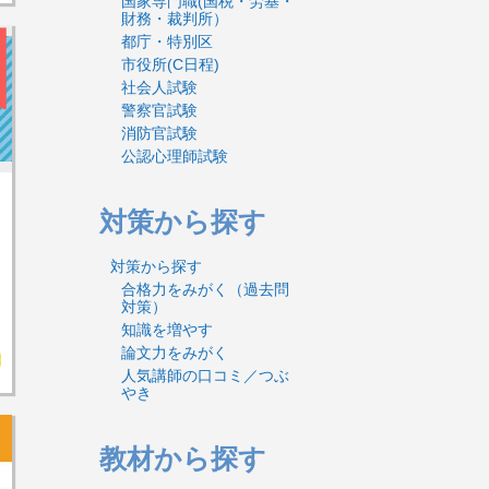
国家専門職(国税・労基・
財務・裁判所）
都庁・特別区
市役所(C日程)
社会人試験
警察官試験
消防官試験
公認心理師試験
対策から探す
対策から探す
合格力をみがく（過去問
対策）
知識を増やす
論文力をみがく
人気講師の口コミ／つぶ
やき
教材から探す