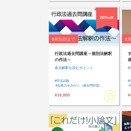
20%off
8月31日
まで
8月
行政法過去問講座～個別法解釈
の作法～
条文解釈を読むポイント
#司法試験
#
#合格力をみがく（過去問対策）
#論文力をみがく
#過去問
¥16,800
¥
#アウトプットしたい
#速習したい
#行政法
#模試・過去問
#基本７科目
#司法試験過去問