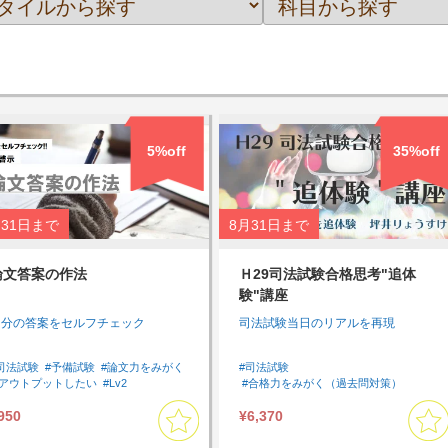
5%off
35%off
31日
まで
8月31日
まで
論文答案の作法
Ｈ29司法試験合格思考"追体
験"講座
自分の答案をセルフチェック
司法試験当日のリアルを再現
司法試験
#予備試験
#論文力をみがく
#司法試験
#アウトプットしたい
#Lv2
#合格力をみがく（過去問対策）
#インプット
#論文
#アウトプットしたい
#憲法
#民法
950
¥6,370
#刑法
#刑事訴訟法
#行政法
#民事訴訟法
#商法・会社法
#Tips
#論文
#アウトプット
#過去問