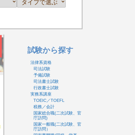
試験から探す
法律系資格
司法試験
予備試験
司法書士試験
行政書士試験
実務系講座
TOEIC／TOEFL
税務／会計
国家総合職(二次試験、官
庁訪問)
国家一般職(二次試験、官
庁訪問）