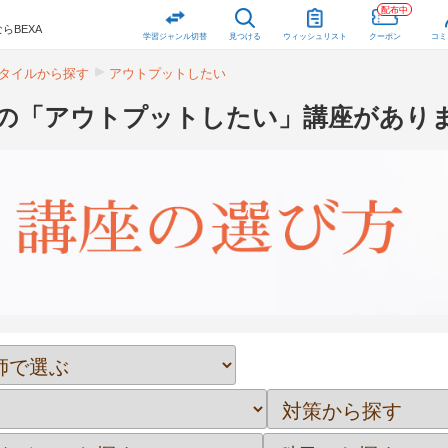
配布中
らBEXA
学習ジャンル切替
見つける
ウィッシュリスト
クーポン
コミ
タイルから探す
アウトプットしたい
個の「アウトプットしたい」講座があり