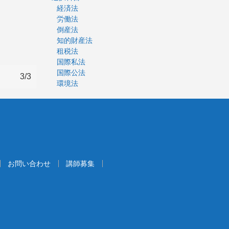
経済法
労働法
倒産法
知的財産法
租税法
国際私法
国際公法
3/3
環境法
お問い合わせ
講師募集