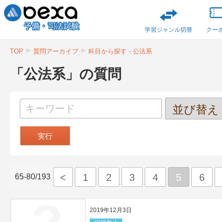
学習ジャンル切替
クー
TOP
質問アーカイブ
科目から探す - 公法系
「公法系」の質問
<
1
2
3
4
5
6
65-80/193
2019年12月3日