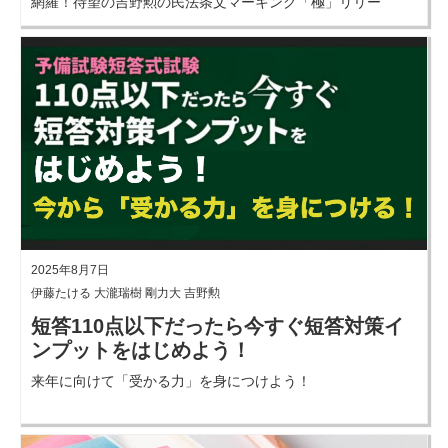
網羅！待望の吉野勲の民法条文マーキング「極」リリー
ス！
2025年8月7日
伊藤たける 大瀧瑞樹 剛力大 吉野勲
短答110点以下だったら今すぐ短答対策イ
ンプットをはじめよう！
来年に向けて「受かる力」を身につけよう！