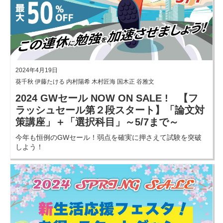
2024年4月19日
葵千秋 伊藤たける 内村陽希 木村匠海 国木正 谷雅文
2024 GWセール NOW ON SALE ! 【フ
ラッシュセール第２段スタート】「論文対
策講座」＋「選択科目」～5/7まで～
今年も恒例のGWセール！弱点を確実に押さえて試験を突破
しよう！