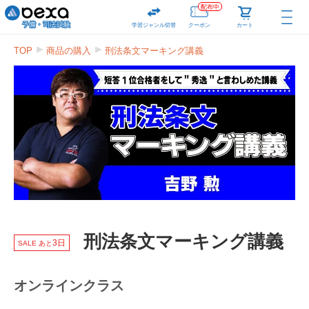
配布中
学習ジャンル切替
クーポン
カート
TOP
商品の購入
刑法条文マーキング講義
刑法条文マーキング講義
3日
SALE あと
オンラインクラス