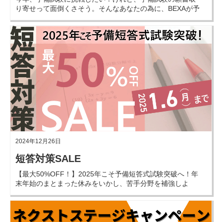
り寄せって面倒くさそう。そんなあなたの為に、BEXAが予
備試験の願書取り寄せを代行します！
2024年12月26日
短答対策SALE
【最大50%OFF！】2025年こそ予備短答式試験突破へ！年
末年始のまとまった休みをいかし、苦手分野を補強しよ
う！