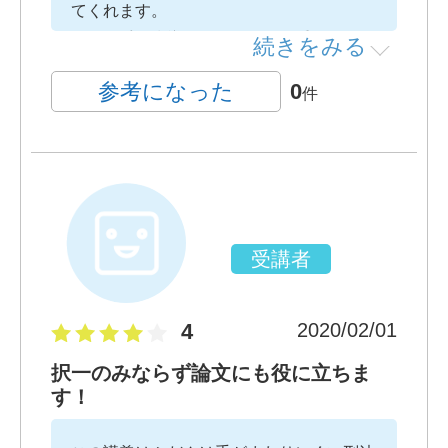
てくれます。
長年の受験指導経験を経て積み重ねられた
続きをみる
受験生が苦手な部分や誤解した理解がされ
参考になった
0
件
ることがある事柄については、長めに解説
してくれます。
刑法の総復習としておすすめできます。
受講者
4
2020/02/01
択一のみならず論文にも役に立ちま
す！