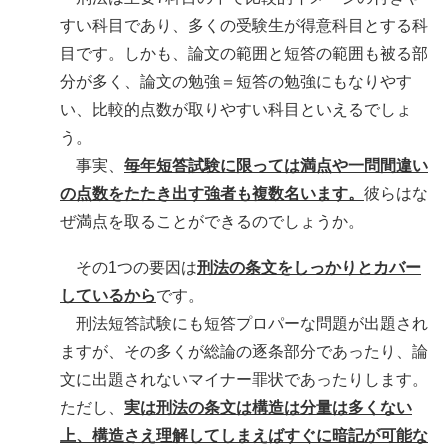
すい科目であり、多くの受験生が得意科目とする科
目です。しかも、論文の範囲と短答の範囲も被る部
分が多く、論文の勉強＝短答の勉強にもなりやす
い、比較的点数が取りやすい科目といえるでしょ
う。
事実、
毎年短答試験に限っては満点や一問間違い
の点数をたたき出す強者も複数名います。
彼らはな
ぜ満点を取ることができるのでしょうか。
その1つの要因は
刑法の条文をしっかりとカバー
しているから
です。
刑法短答試験にも短答プロパーな問題が出題され
ますが、その多くが総論の逐条部分であったり、論
文に出題されないマイナー罪状であったりします。
ただし、
実は刑法の条文は構造は分量は多くない
上、構造さえ理解してしまえばすぐに暗記が可能な