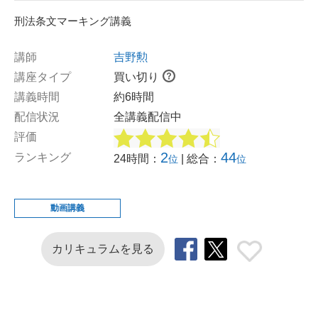
刑法条文マーキング講義
講師
吉野勲
講座タイプ
買い切り
講義時間
約6時間
配信状況
全講義配信中
評価
2
44
ランキング
24時間：
| 総合：
位
位
動画講義
カリキュラムを見る