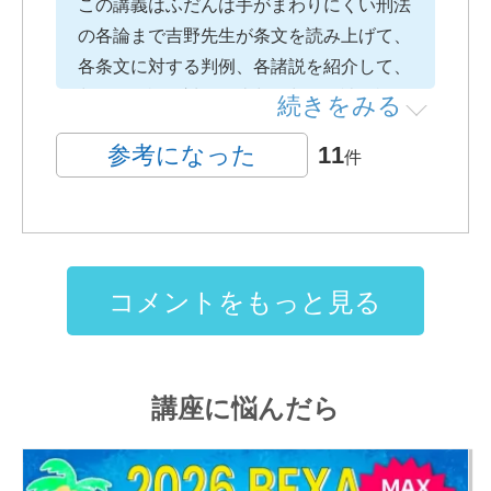
この講義はふだんは手がまわりにくい刑法
の各論まで吉野先生が条文を読み上げて、
各条文に対する判例、各諸説を紹介して、
判例や学説に対する比判や判例や諸学説か
続きをみる
らの帰結をもれなく紹介してあり、択ー対
参考になった
11
件
策に役立つことはもちろん、最近の論文試
験では刑法総論と各論が混ざって出題され
るのでこの講座を聴くことにより論文対策
にもなります。この講座は比較的時間は短
いですが中身は非常に充実しています。吉
コメントをもっと見る
野先生自らおっしゃっていましたが、この
講座は前述の通り、各条文を読み上げて、
判例、学説を紹介してそれに対する批判、
講座に悩んだら
帰結を紹介しているので、ながら勉強にも
良いと思います。前述の通り、ふだん手が
まわりにくい刑法各論まで網羅しているの