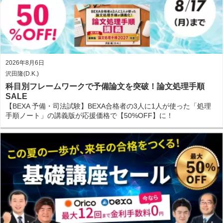
2026年8月6日
沢田隆(D.K.)
科目別フレームワークで予備論文を突破！論文処理手順
SALE
【BEXA 予備・司法試験】BEXA合格者の3人に1人が使った「処理
手順ノート」の講義版が応援価格で【50%OFF】に！