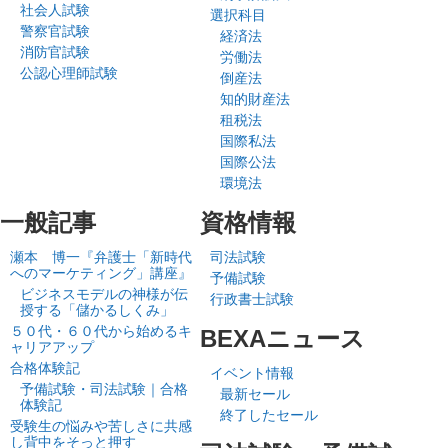
社会人試験
選択科目
警察官試験
経済法
消防官試験
労働法
公認心理師試験
倒産法
知的財産法
租税法
国際私法
国際公法
環境法
一般記事
資格情報
瀬本 博一『弁護士「新時代
司法試験
へのマーケティング」講座』
予備試験
ビジネスモデルの神様が伝
行政書士試験
授する「儲かるしくみ」
５０代・６０代から始めるキ
BEXAニュース
ャリアアップ
合格体験記
イベント情報
予備試験・司法試験｜合格
最新セール
体験記
終了したセール
受験生の悩みや苦しさに共感
し背中をそっと押す