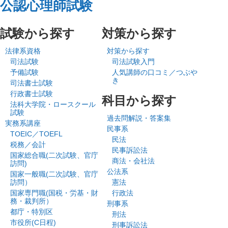
公認心理師試験
試験から探す
対策から探す
法律系資格
対策から探す
司法試験
司法試験入門
予備試験
人気講師の口コミ／つぶや
き
司法書士試験
行政書士試験
科目から探す
法科大学院・ロースクール
試験
過去問解説・答案集
実務系講座
民事系
TOEIC／TOEFL
民法
税務／会計
民事訴訟法
国家総合職(二次試験、官庁
商法・会社法
訪問)
公法系
国家一般職(二次試験、官庁
訪問）
憲法
国家専門職(国税・労基・財
行政法
務・裁判所）
刑事系
都庁・特別区
刑法
市役所(C日程)
刑事訴訟法