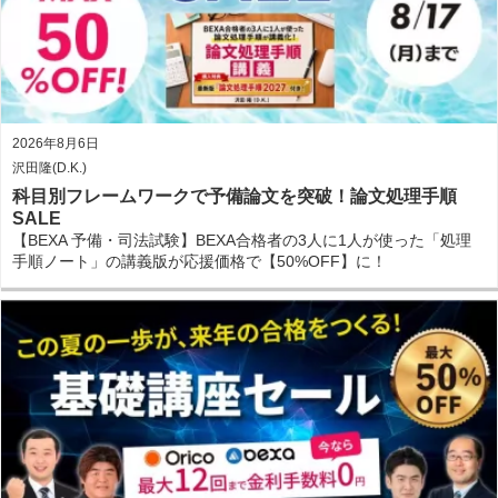
2026年8月6日
沢田隆(D.K.)
科目別フレームワークで予備論文を突破！論文処理手順
SALE
【BEXA 予備・司法試験】BEXA合格者の3人に1人が使った「処理
手順ノート」の講義版が応援価格で【50%OFF】に！