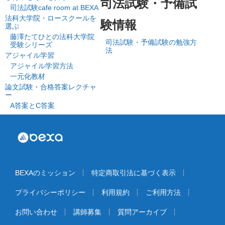
司法試験・予備試
司法試験cafe room at BEXA
法科大学院・ロースクールを
験情報
選ぶ
藤澤たてひとの法科大学院
司法試験・予備試験の勉強方
受験シリーズ
法
アジャイル学習
アジャイル学習方法
一元化教材
論文試験・合格答案レクチャ
ー
A答案とC答案
BEXAのミッション
特定商取引法に基づく表示
プライバシーポリシー
利用規約
ご利用方法
お問い合わせ
講師募集
質問アーカイブ