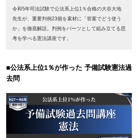
令和5年司法試験で公法系上位1％合格の大谷大地
先生が、重要判例23個を素材に「答案でどう使う
か」を徹底解説。判例をパーツとして組み立てる思
考を学べる憲法講座です。
■公法系上位1％が作った 予備試験憲法過
去問