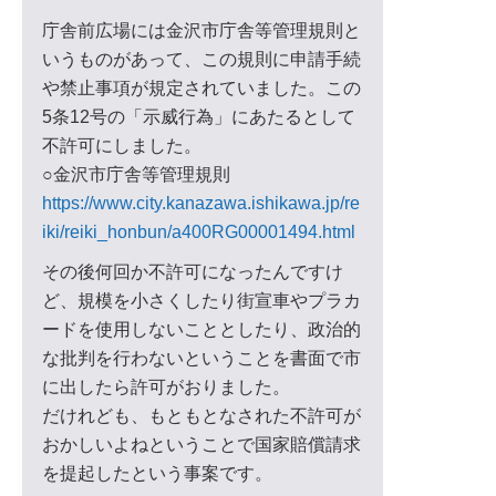
庁舎前広場には金沢市庁舎等管理規則と
いうものがあって、この規則に申請手続
や禁止事項が規定されていました。この
5条12号の「示威行為」にあたるとして
不許可にしました。
○金沢市庁舎等管理規則
https://www.city.kanazawa.ishikawa.jp/re
iki/reiki_honbun/a400RG00001494.html
その後何回か不許可になったんですけ
ど、規模を小さくしたり街宣車やプラカ
ードを使用しないこととしたり、政治的
な批判を行わないということを書面で市
に出したら許可がおりました。
だけれども、もともとなされた不許可が
おかしいよねということで国家賠償請求
を提起したという事案です。