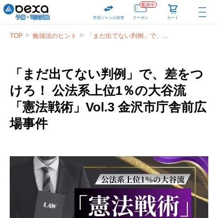
配布中
学習ジャンル切替
クーポン
カート
TOP
勉強法のヒント
「まだ出てない判例」で、...
「まだ出てない判例」で、差をつ
けろ！ 公法系上位1％の大谷流
「憲法戦術」Vol.3 金沢市庁舎前広
場事件