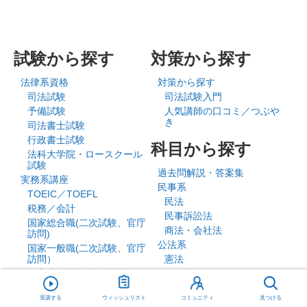
試験から探す
対策から探す
法律系資格
対策から探す
司法試験
司法試験入門
予備試験
人気講師の口コミ／つぶや
き
司法書士試験
行政書士試験
科目から探す
法科大学院・ロースクール
試験
過去問解説・答案集
実務系講座
民事系
TOEIC／TOEFL
民法
税務／会計
民事訴訟法
国家総合職(二次試験、官庁
商法・会社法
訪問)
公法系
国家一般職(二次試験、官庁
訪問）
憲法
国家専門職(国税・労基・財
行政法
務・裁判所）
刑事系
都庁・特別区
受講する
ウィッシュリスト
コミュニティ
見つける
刑法