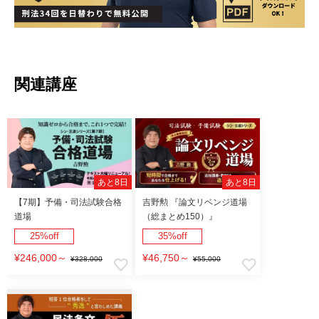
関連講座
あと8日
あと8日
【7期】予備・司法試験合格
吉野勲 『論文リベンジ道場
道場
（総まとめ150）』
25%off
35%off
¥246,000
～
¥46,750
～
¥328,000
¥55,000