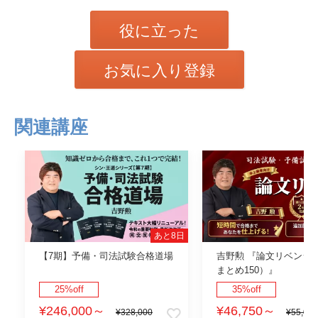
役に立った
お気に入り登録
関連講座
あと8日
【7期】予備・司法試験合格道場
吉野勲 『論文リベンジ
まとめ150）』
25%off
35%off
¥246,000
～
¥46,750
～
¥328,000
¥55,000