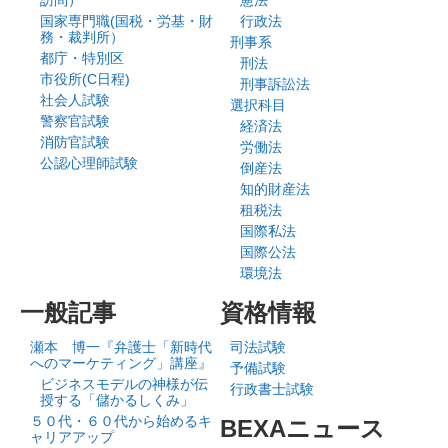
訪問）
憲法
国家専門職(国税・労基・財
行政法
務・裁判所）
刑事系
都庁・特別区
刑法
市役所(C日程)
刑事訴訟法
社会人試験
選択科目
警察官試験
経済法
消防官試験
労働法
公認心理師試験
倒産法
知的財産法
租税法
国際私法
国際公法
環境法
一般記事
資格情報
瀬本 博一『弁護士「新時代
司法試験
へのマーケティング」講座』
予備試験
ビジネスモデルの神様が伝
行政書士試験
授する「儲かるしくみ」
５０代・６０代から始めるキ
BEXAニュース
ャリアアップ