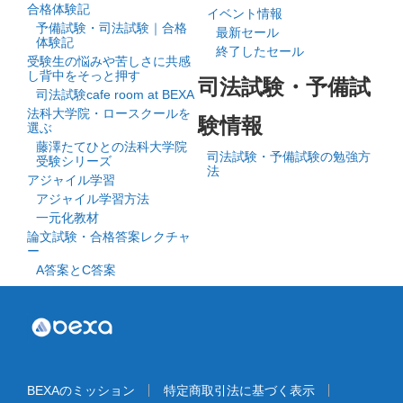
合格体験記
イベント情報
予備試験・司法試験｜合格
最新セール
体験記
終了したセール
受験生の悩みや苦しさに共感
し背中をそっと押す
司法試験・予備試
司法試験cafe room at BEXA
法科大学院・ロースクールを
験情報
選ぶ
藤澤たてひとの法科大学院
司法試験・予備試験の勉強方
受験シリーズ
法
アジャイル学習
アジャイル学習方法
一元化教材
論文試験・合格答案レクチャ
ー
A答案とC答案
BEXAのミッション
特定商取引法に基づく表示