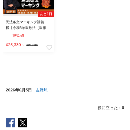
あと1日
民法条文マーキング講義
極【令和8年親族法（親権）
改正対応】
15%off
¥25,330
～
¥29,800
2026年6月5日
吉野勲
役に立った：
0