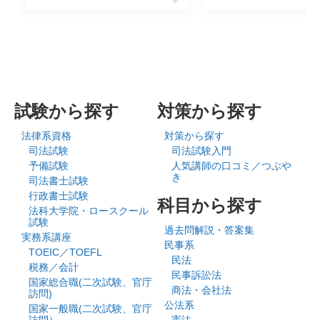
試験から探す
対策から探す
法律系資格
対策から探す
司法試験
司法試験入門
予備試験
人気講師の口コミ／つぶや
き
司法書士試験
行政書士試験
科目から探す
法科大学院・ロースクール
試験
過去問解説・答案集
実務系講座
民事系
TOEIC／TOEFL
民法
税務／会計
民事訴訟法
国家総合職(二次試験、官庁
商法・会社法
訪問)
公法系
国家一般職(二次試験、官庁