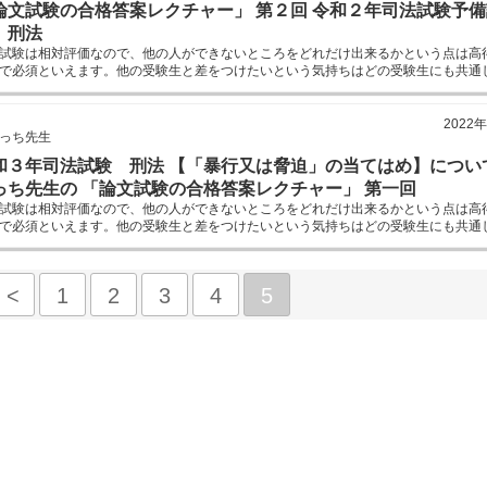
論文試験の合格答案レクチャー」 第２回 令和２年司法試験予備
 刑法
試験は相対評価なので、他の人ができないところをどれだけ出来るかという点は高
で必須といえます。他の受験生と差をつけたいという気持ちはどの受験生にも共通
このたまっち先生の連載シリーズではA評価とC評価を分けるポイントをレクチャ
す。
2022
っち先生
和３年司法試験 刑法 【「暴行又は脅迫」の当てはめ】につい
っち先生の 「論文試験の合格答案レクチャー」 第一回
試験は相対評価なので、他の人ができないところをどれだけ出来るかという点は高
で必須といえます。他の受験生と差をつけたいという気持ちはどの受験生にも共通
A評価とC評価を分けるポイントをレクチャーします。
<
1
2
3
4
5