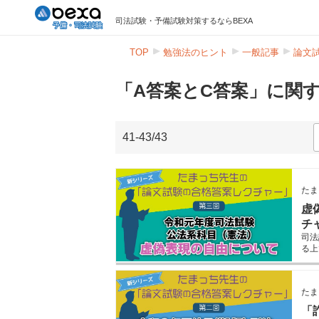
司法試験・予備試験対策するならBEXA
TOP
勉強法のヒント
一般記事
論文
「A答案とC答案」に関
41-43/43
たま
虚
チ
司法
る上
す。
きま
たま
「