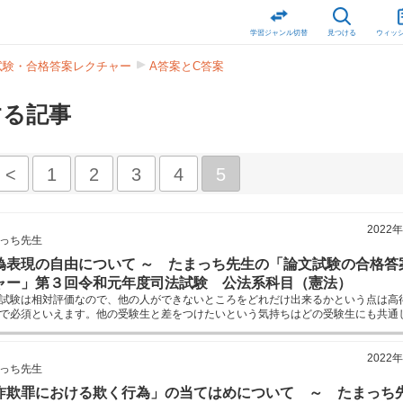
学習ジャンル切替
見つける
ウィッ
試験・合格答案レクチャー
A答案とC答案
する記事
<
1
2
3
4
5
2022
っち先生
偽表現の自由について ～ たまっち先生の「論文試験の合格答
ャー」第３回令和元年度司法試験 公法系科目（憲法）
試験は相対評価なので、他の人ができないところをどれだけ出来るかという点は高
で必須といえます。他の受験生と差をつけたいという気持ちはどの受験生にも共通
このたまっち先生の連載シリーズではA評価とC評価を分けるポイントをレクチャ
す。
2022
っち先生
詐欺罪における欺く行為」の当てはめについて ～ たまっち