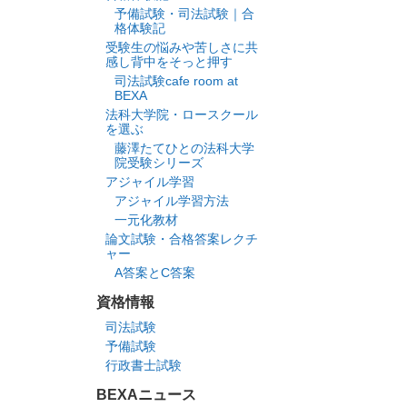
予備試験・司法試験｜合
格体験記
受験生の悩みや苦しさに共
感し背中をそっと押す
司法試験cafe room at
BEXA
法科大学院・ロースクール
を選ぶ
藤澤たてひとの法科大学
院受験シリーズ
アジャイル学習
アジャイル学習方法
一元化教材
論文試験・合格答案レクチ
ャー
A答案とC答案
資格情報
司法試験
予備試験
行政書士試験
BEXAニュース