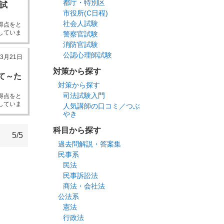
都庁・特別区
試
市役所(C日程)
社会人試験
得点をと
していま
警察官試験
ーしてい
消防官試験
公認心理師試験
年3月21日
対策から探す
て～た
対策から探す
司法試験入門
得点をと
していま
人気講師の口コミ／つぶ
やき
科目から探す
5/5
過去問解説・答案集
民事系
民法
民事訴訟法
商法・会社法
公法系
憲法
行政法