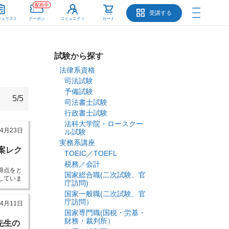
配布中
受講する
シュリスト
クーポン
コミュニティ
カート
試験から探す
法律系資格
司法試験
予備試験
5/5
司法書士試験
行政書士試験
法科大学院・ロースクー
年4月23日
ル試験
実務系講座
案レク
TOEIC／TOEFL
税務／会計
得点をと
国家総合職(二次試験、官
していま
庁訪問)
ーしてい
国家一般職(二次試験、官
庁訪問）
年4月11日
国家専門職(国税・労基・
財務・裁判所）
先生の