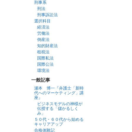
刑事系
刑法
刑事訴訟法
選択科目
経済法
労働法
倒産法
知的財産法
租税法
国際私法
国際公法
環境法
一般記事
瀬本 博一『弁護士「新時
代へのマーケティング」講
座』
ビジネスモデルの神様が
伝授する「儲かるしく
み」
５０代・６０代から始める
キャリアアップ
合格体験記