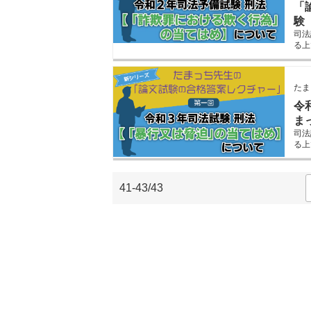
「
験
司法
る上
す。
きま
たま
令
ま
司法
る上
す。
41-43/43