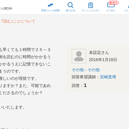
配布中
らBEXA
学習ジャンル切替
見つける
ウィッシュリスト
クーポン
コミ
｢読む｣ことについて
て
も早くても１時間で２５～３
未設定さん
例を読むのに時間がかかるう
2016年1月18日
かかるうえに記憶できないこ
その他
-
その他
まうのです。
回答希望講師：
宮崎貴博
難しいのが現状です。
1
ありますか？また、可能であれ
回答：
くださるのでしょうか？
いいたします。