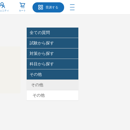
受講する
ュニティ
カート
全ての質問
試験から探す
対策から探す
科目から探す
その他
その他
その他