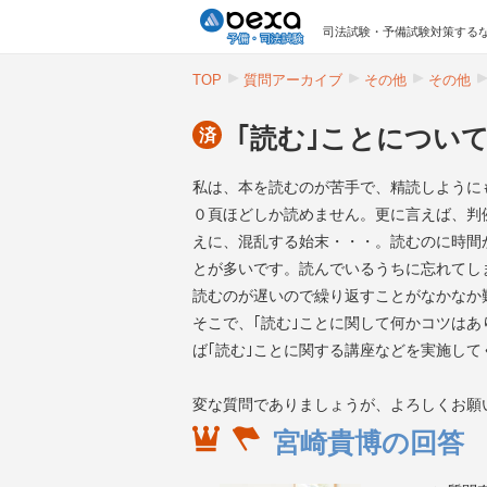
司法試験・予備試験対策するな
TOP
質問アーカイブ
その他
その他
｢読む｣ことについ
済
私は、本を読むのが苦手で、精読しように
０頁ほどしか読めません。更に言えば、判
えに、混乱する始末・・・。読むのに時間
とが多いです。読んでいるうちに忘れてし
読むのが遅いので繰り返すことがなかなか
そこで、｢読む｣ことに関して何かコツは
ば｢読む｣ことに関する講座などを実施して
変な質問でありましょうが、よろしくお願
宮崎貴博の回答