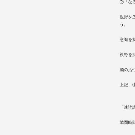
②「な
視野を
う。
意識を
視野を
脳の活
上記、
「速読
隙間時