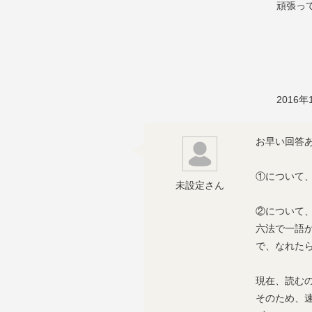
頑張っ
2016年
お早い回答
①について
未設定さん
②について
六法で一語
で、なれた
現在、読む
そのため、