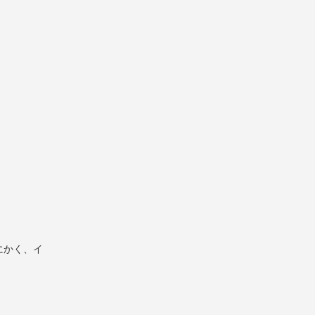
。
にかく、イ