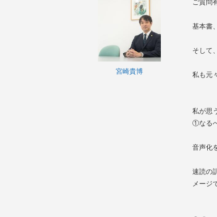
ご質問
基本書
そして
宮崎貴博
私も元
私が思
①なる
音声化
速読の
メージ