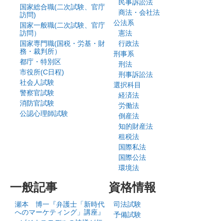
民事訴訟法
国家総合職(二次試験、官庁
商法・会社法
訪問)
公法系
国家一般職(二次試験、官庁
訪問）
憲法
国家専門職(国税・労基・財
行政法
務・裁判所）
刑事系
都庁・特別区
刑法
市役所(C日程)
刑事訴訟法
社会人試験
選択科目
警察官試験
経済法
消防官試験
労働法
公認心理師試験
倒産法
知的財産法
租税法
国際私法
国際公法
環境法
一般記事
資格情報
瀬本 博一『弁護士「新時代
司法試験
へのマーケティング」講座』
予備試験