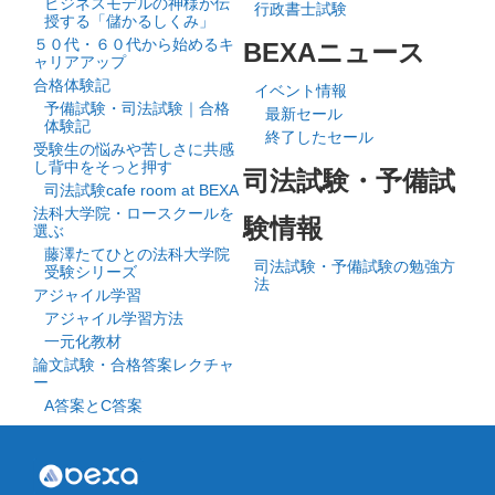
ビジネスモデルの神様が伝
行政書士試験
授する「儲かるしくみ」
５０代・６０代から始めるキ
BEXAニュース
ャリアアップ
合格体験記
イベント情報
予備試験・司法試験｜合格
最新セール
体験記
終了したセール
受験生の悩みや苦しさに共感
し背中をそっと押す
司法試験・予備試
司法試験cafe room at BEXA
法科大学院・ロースクールを
験情報
選ぶ
藤澤たてひとの法科大学院
司法試験・予備試験の勉強方
受験シリーズ
法
アジャイル学習
アジャイル学習方法
一元化教材
論文試験・合格答案レクチャ
ー
A答案とC答案