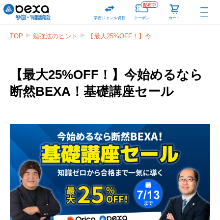
配布中
学習ジャンル切替
クーポン
カート
TOP
勉強法のヒント
【最大25%OFF！】今...
【最大25%OFF！】今始めるなら
断然BEXA！基礎講座セール