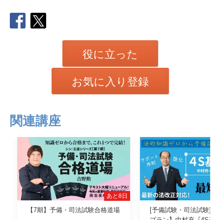
役に立った
お気に入り登録
関連講座
あと8日
【7期】予備・司法試験合格道場
[予備試験・司法試験]【
プラン】中村充『4S基