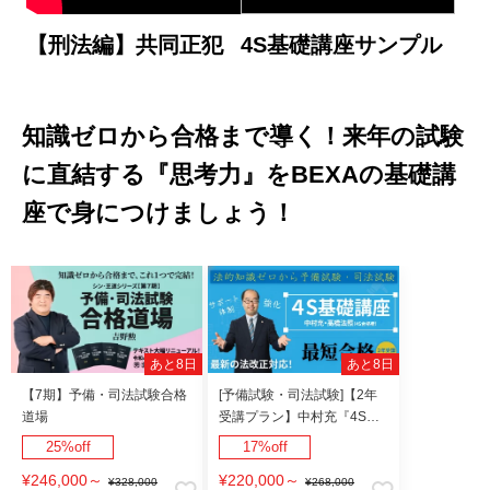
【刑法編】共同正犯
4S基礎講座サンプル
知識ゼロから合格まで導く！来年の試験
に直結する『思考力』をBEXAの基礎講
座で身につけましょう！
あと8日
あと8日
【7期】予備・司法試験合格
[予備試験・司法試験]【2年
道場
受講プラン】中村充『4S基
礎講座』
25%off
17%off
¥246,000
～
¥220,000
～
¥328,000
¥268,000