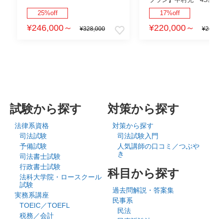
25%off
17%off
¥246,000
～
¥220,000
～
¥328,000
¥268,
試験から探す
対策から探す
法律系資格
対策から探す
司法試験
司法試験入門
予備試験
人気講師の口コミ／つぶや
き
司法書士試験
行政書士試験
科目から探す
法科大学院・ロースクール
試験
過去問解説・答案集
実務系講座
民事系
TOEIC／TOEFL
民法
税務／会計