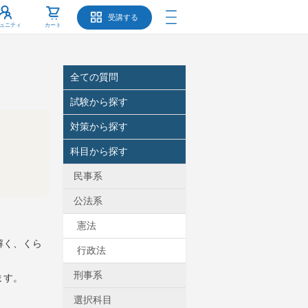
受講する
ュニティ
カート
全ての質問
試験から探す
対策から探す
科目から探す
民事系
公法系
憲法
解く、くら
行政法
刑事系
ます。
選択科目