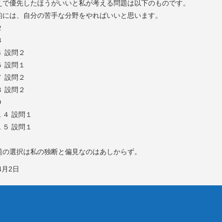
えで優先したほうがいいと私が考える問題は以下のものです。
的には、自分の苦手な分野をやればいいと思います。
２
３
 設問２
 設問１
 設問２
 設問２
９
１４ 設問１
１５ 設問１
題の選択は私の独断と偏見なのはあしからず。
4月2日