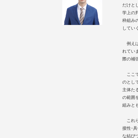
だけと
学上の
枠組み
してい
例えば
れてい
際の補
ここで
のとし
主体た
の範囲
組みと
これら
接性･
な結び