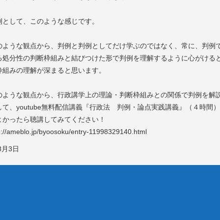
として、このような感じです。
ような観点から、判例と判例としてだけ学ぶのではなく、常に、判例
る処分性の判断枠組みと結びつけた形で判例を理解するように心がける
枠組みの理解が深まると思います。
ような観点から、行政講学上の理論・判断枠組みとの関係で判例を解
して、youtube無料配信講義『行政法 判例・論点実践講義』（４時間
よかったら聴講してみてください！
//ameblo.jp/byoosoku/entry-11998329140.html
8月3日