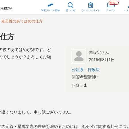
配布中
らBEXA
学習ジャンル切替
見つける
ウィッシュリスト
クーポン
コミ
処分性のあてはめの仕方
仕方
の後のあてはめが雑です。ど
未設定さん
のでしょうか？よろしくお願
2015年8月1日
公法系
-
行政法
回答希望講師：
1
回答：
遅くなりまして、申し訳ございません。
の定義・構成要素の理解を深めるためには、処分性に関する判例につ