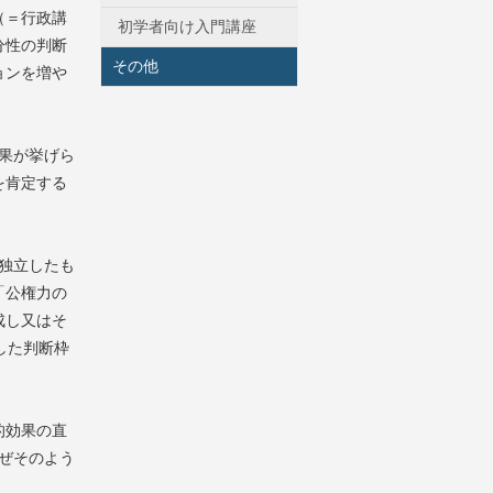
（＝行政講
初学者向け入門講座
分性の判断
その他
ョンを増や
果が挙げら
を肯定する
独立したも
「公権力の
成し又はそ
した判断枠
的効果の直
ぜそのよう