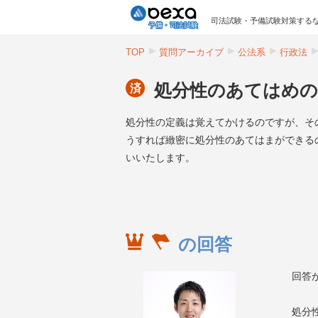
司法試験・予備試験対策するな
TOP
質問アーカイブ
公法系
行政法
処分性のあてはめの
済
処分性の定義は覚えてかけるのですが、そ
うすれば緻密に処分性のあてはまができる
いいたします。
の回答
回答が
処分性