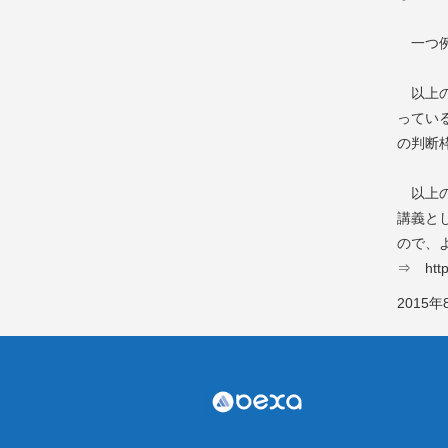
一つ例
以上の
ってい
の判断
以上の
講義と
ので、
⇒ http:
2015年