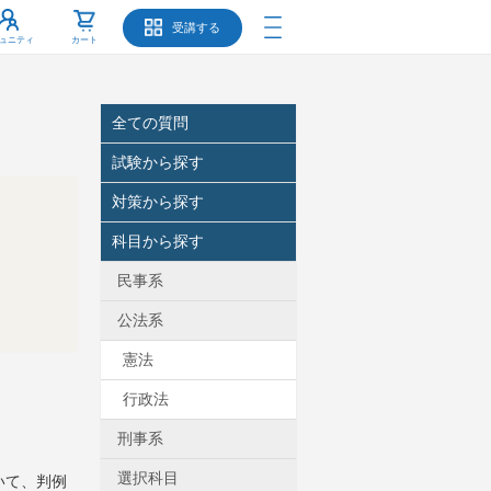
受講する
ュニティ
カート
全ての質問
試験から探す
対策から探す
科目から探す
民事系
公法系
憲法
行政法
刑事系
選択科目
いて、判例