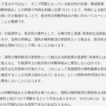
して見るのではなく、そこで問題となっている処分性の定義・構成要素
判断枠組み）との関係で判例を的確に位置づけたうえで、判例による処
の使い方を勉強することで、処分性の判断枠組みの使い方のバリエーシ
くことが重要です。
、行政講学上、処分性の要件として、公権力性と直接･具体的な法的効
ますが、近時の判例は、国民の権利救済の実効性という観点を、処分性
強的な理由づけとして用いることがあります。
、国民の権利救済の実効性という観点を法的効果の直接性･具体性とは
て捉えると、行政講学上の処分性の判断枠組みと整合しないばかりか、
る国又は公共団体の行為のうち、これによって直接国民の権利義務を形
を確定することが法律上認められているもの」という昭和39年判決が示
も整合しないことになります。
の判断枠組みとの整合性を保つために、国民の権利救済の実効性を法
具体性と結びつけて理解するという方法もありますが、そのためには、な
つけが可能なのかを説明できなければなりません。