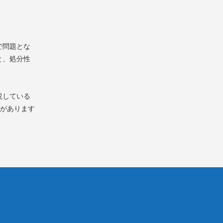
で問題とな
と、処分性
説している
）があります