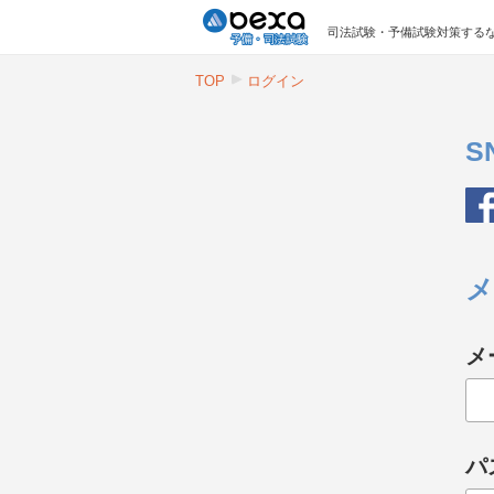
司法試験・予備試験対策するな
TOP
ログイン
S
メ
メ
パ