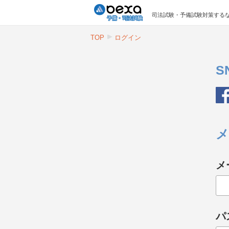
司法試験・予備試験対策するな
TOP
ログイン
S
メ
メ
パ